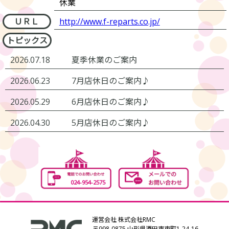
休業
ＵＲＬ
http://www.f-reparts.co.jp/
トピックス
2026.07.18
夏季休業のご案内
2026.06.23
7月店休日のご案内♪
2026.05.29
6月店休日のご案内♪
2026.04.30
5月店休日のご案内♪
2026.02.26
【愛車買取】ご相談ください。
2026.02.26
3月の店休日のご案内です♪
024-954-2575
2026.01.22
2月の店休日のご案内です♪
2026.01.22
今年もよろしくお願いいたします♪
運営会社 株式会社RMC
〒998-0875 山形県酒田市東町1-24-16