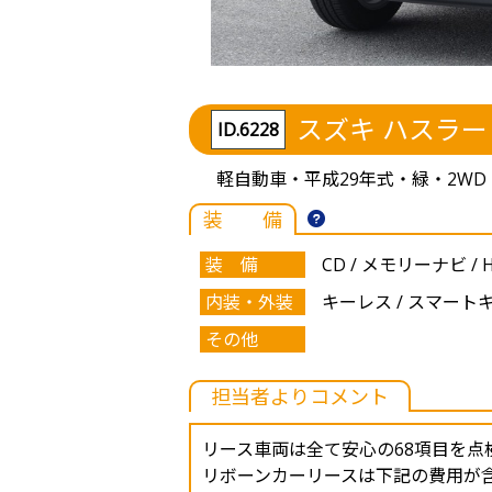
スズキ ハスラー
ID.6228
軽自動車・平成29年式・緑・2WD・CV
装 備
装 備
CD / メモリーナビ / H
内装・外装
キーレス / スマートキー 
その他
担当者よりコメント
リース車両は全て安心の68項目を点
リボーンカーリースは下記の費用が