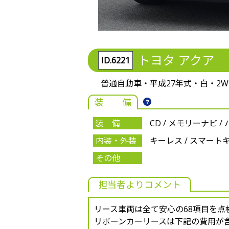
トヨタ アクア
ID.6221
普通自動車・平成27年式・白・2WD・C
装 備
装 備
CD / メモリーナビ / 
内装・外装
キーレス / スマートキー 
その他
担当者よりコメント
リース車両は全て安心の68項目を点
リボーンカーリースは下記の費用が